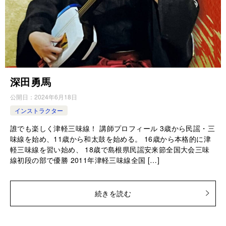
深田勇馬
公開日：
2024年6月18日
インストラクター
誰でも楽しく津軽三味線！ 講師プロフィール 3歳から民謡・三
味線を始め、11歳から和太鼓を始める。 16歳から本格的に津
軽三味線を習い始め、 18歳で島根県民謡安来節全国大会三味
線初段の部で優勝 2011年津軽三味線全国 […]
続きを読む