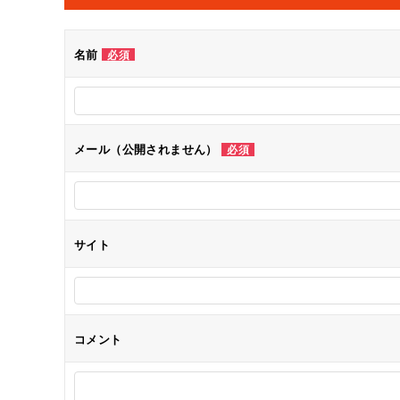
ビ
ゲ
名前
必須
ー
シ
メール（公開されません）
必須
ョ
ン
サイト
コメント