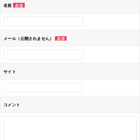
名前
必須
ー
シ
ョ
メール（公開されません）
必須
ン
サイト
コメント