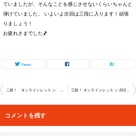
ていましたが、そんなことを感じさせないくらいちゃんと
弾けていました。 いよいよ次回は三段に入ります！頑張
りましょう！
お疲れさまでした🎵
Tweet
投
二段！ オンラインレッス ン 2025-2-13-no0098-1160
三段！ オンラインレッス ン 2025-3-12-no0098-1160
稿
ナ
コメントを残す
ビ
ゲ