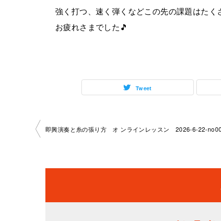
強く打つ、速く弾くなどこの先の課題はたく
お疲れさまでした🎵
Tweet
投
即興演奏と糸の張り方 オ ンラインレッスン 2026-6-22-no009
稿
ナ
ビ
ゲ