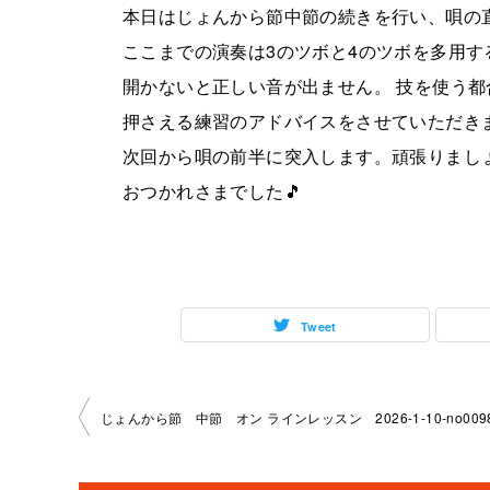
本日はじょんから節中節の続きを行い、唄の
ここまでの演奏は3のツボと4のツボを多用
開かないと正しい音が出ません。 技を使う
押さえる練習のアドバイスをさせていただき
次回から唄の前半に突入します。頑張りまし
おつかれさまでした🎵
Tweet
投
じょんから節 中節 オン ラインレッスン 2026-1-10-no0098
稿